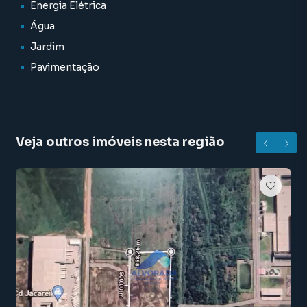
Energia Elétrica
- Boa localização
Água
- Energia Elétrica
- Esgoto
Jardim
Pavimentação
Alvorada Consultoria de Imóveis: 36 anos de tradição e
transparência no mercado imobiliário de São José dos
Campos: Envie uma mensagem e seja atendido agora!
Veja outros imóveis nesta região
*Valores podem ser alterados sem prévio aviso.