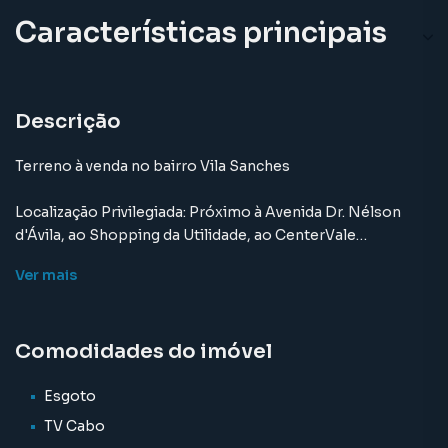
Características principais
Descrição
Terreno à venda no bairro Vila Sanches
Localização Privilegiada: Próximo à Avenida Dr. Nélson
d'Ávila, ao Shopping da Utilidade, ao CenterVale
Shopping, ao DCTA, ao Banco Itaú, ao Restaurante da
Ver
mais
Fazenda
-2644.13m2 de área
Comodidades do imóvel
Características do Imóvel
Esgoto
TV Cabo
- Pavimentação de asfalto-