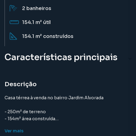
2
banheiros
154.1 m²
útil
154.1 m²
construídos
Características principais
Descrição
Casa térrea à venda no bairro Jardim Alvorada
- 250m² de terreno
- 154m² área construída
Ver
mais
- 3 Quartos- 1 Suíte