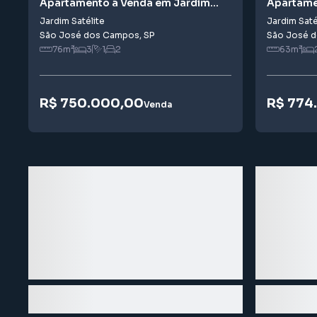
Apartamento à Venda em Jardim
Apartame
Satélite
Satélite
Jardim Satélite
Jardim Saté
São José dos Campos
,
SP
São José 
76
m²
3
1
2
63
m²
R$ 750.000,00
R$ 774
Venda