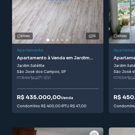
Vídeo
15
Vídeo
Apartamento
Apartamen
Apartamento à Venda em Jardim
Apartame
Satélite
Satélite
Jardim Satélite
Jardim Saté
São José dos Campos
,
SP
São José 
64
m²
2
1
1
55
m²
R$ 435.000,00
R$ 450
Venda
Condomínio
R$ 400,00
·
IPTU
R$ 47,00
Condomín