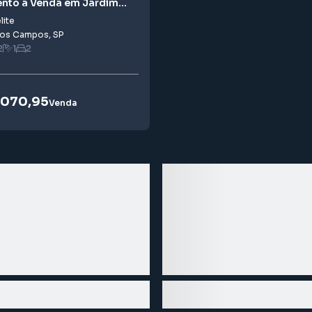
nto à Venda em Jardim
lite
dos Campos
,
SP
2
1
2
.070,95
Venda