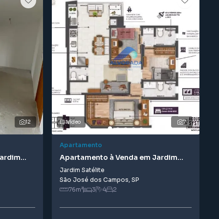
12
Vídeo
7
Apartamento
Jardim
Apartamento à Venda em Jardim
Satélite
Jardim Satélite
São José dos Campos
,
SP
76
m²
3
4
2