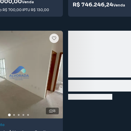
.000,00
Venda
R$ 746.246,24
Venda
io
R$ 700,00
·
IPTU
R$ 130,00
13
to