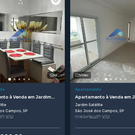
46
Vídeo
to
Apartamento
nto à Venda em Jardim
Apartamento à Venda em 
Satélite
lite
Jardim Satélite
dos Campos
,
SP
São José dos Campos
,
SP
2
1
2
63
m²
2
1
2