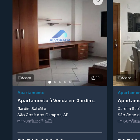
Vídeo
22
Vídeo
Apartamento
Apartamen
Apartamento à Venda em Jardim
Apartame
Satélite
Satélite
Jardim Satélite
Jardim Saté
São José dos Campos
,
SP
São José 
78
m²
3
2
1
66
m²