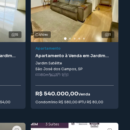
15
Vídeo
11
Apartamento
Jardim
Apartamento à Venda em Jardim
Satélite
Jardim Satélite
São José dos Campos
,
SP
80
m²
3
1
1
R$ 540.000,00
Venda
654,00
Condomínio
R$ 580,00
·
IPTU
R$ 80,00