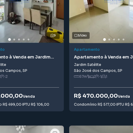
9
Vídeo
to
Apartamento
nto à Venda em Jardim
Apartamento à Venda em 
Satélite
lite
Jardim Satélite
dos Campos
,
SP
São José dos Campos
,
SP
2
2
57
m²
2
1
1
.000,00
R$ 470.000,00
Venda
Venda
io
R$ 499,00
·
IPTU
R$ 106,00
Condomínio
R$ 517,00
·
IPTU
R$ 