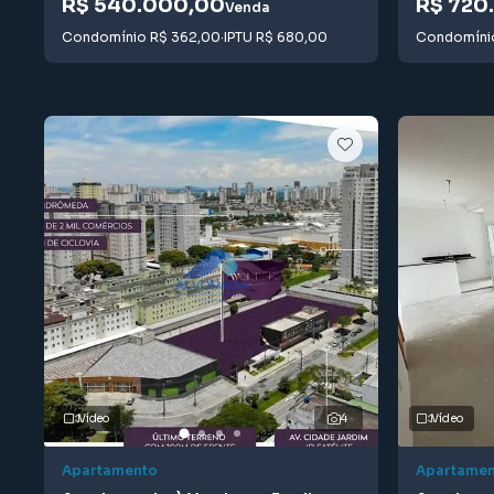
R$ 540.000,00
R$ 720
Venda
Condomínio
R$ 362,00
·
IPTU
R$ 680,00
Condomín
Vídeo
4
Vídeo
Apartamento
Apartamen